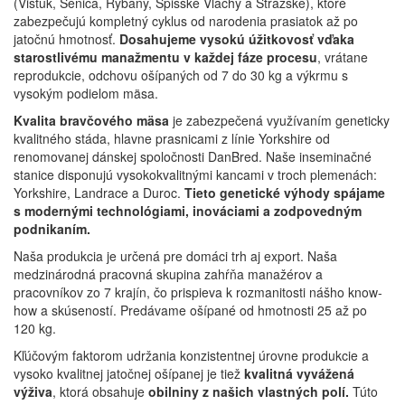
(Vištuk, Senica, Rybany, Spišské Vlachy a Strážske), ktoré
zabezpečujú kompletný cyklus od narodenia prasiatok až po
jatočnú hmotnosť.
Dosahujeme vysokú úžitkovosť vďaka
starostlivému manažmentu v každej fáze procesu
, vrátane
reprodukcie, odchovu ošípaných od 7 do 30 kg a výkrmu s
vysokým podielom mäsa.
Kvalita bravčového mäsa
je zabezpečená využívaním geneticky
kvalitného stáda, hlavne prasnicami z línie Yorkshire od
renomovanej dánskej spoločnosti DanBred. Naše inseminačné
stanice disponujú vysokokvalitnými kancami v troch plemenách:
Yorkshire, Landrace a Duroc.
Tieto genetické výhody spájame
s modernými technológiami, inováciami a zodpovedným
podnikaním.
Naša produkcia je určená pre domáci trh aj export. Naša
medzinárodná pracovná skupina zahŕňa manažérov a
pracovníkov zo 7 krajín, čo prispieva k rozmanitosti nášho know-
how a skúseností. Predávame ošípané od hmotnosti 25 až po
120 kg.
Kľúčovým faktorom udržania konzistentnej úrovne produkcie a
vysoko kvalitnej jatočnej ošípanej je tiež
kvalitná vyvážená
výživa
, ktorá obsahuje
obilniny z našich vlastných polí.
Túto