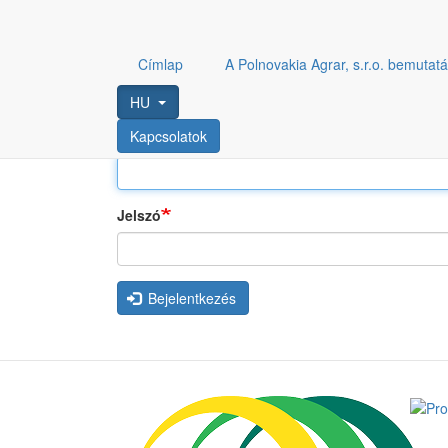
Elsődleges fülek
Bejelentkezés
Ugrás a tartalomra
Címlap
A Polnovakia Agrar, s.r.o. bemutat
HU
Kapcsolatok
Felhasználónév
Jelszó
Bejelentkezés