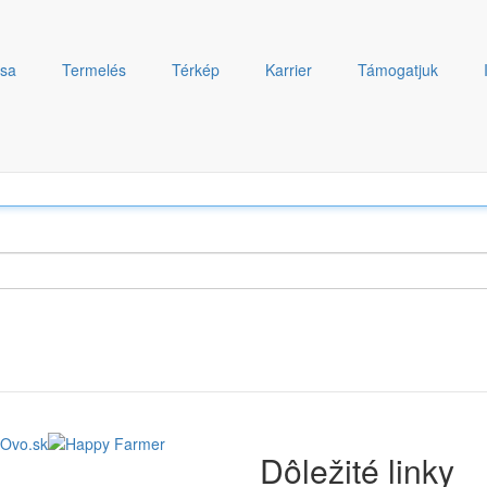
ása
Termelés
Térkép
Karrier
Támogatjuk
Dôležité linky