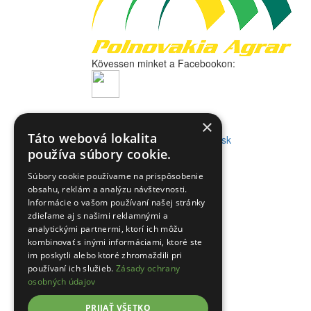
Kövessen minket a Facebookon: 
×
agrar.sk
Táto webová lokalita
A weboldalt készítette: 
Grafeon.sk
používa súbory cookie.
Súbory cookie používame na prispôsobenie
obsahu, reklám a analýzu návštevnosti.
Informácie o vašom používaní našej stránky
zdieľame aj s našimi reklamnými a
analytickými partnermi, ktorí ich môžu
kombinovať s inými informáciami, ktoré ste
im poskytli alebo ktoré zhromaždili pri
používaní ich služieb.
Zásady ochrany
osobných údajov
PRIJAŤ VŠETKO